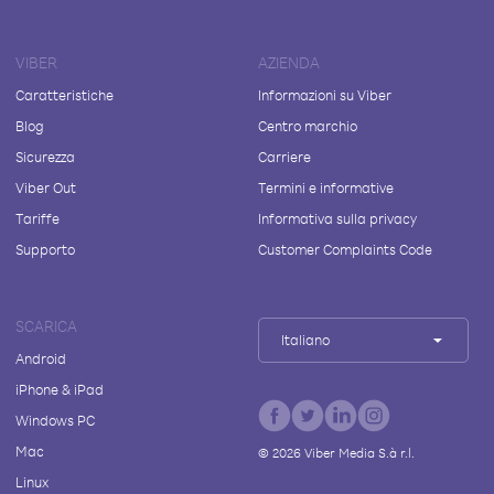
VIBER
AZIENDA
Caratteristiche
Informazioni su Viber
Blog
Centro marchio
Sicurezza
Carriere
Viber Out
Termini e informative
Tariffe
Informativa sulla privacy
Supporto
Customer Complaints Code
SCARICA
Italiano
Android
iPhone & iPad
Windows PC
Mac
©
2026
Viber Media S.à r.l.
Linux