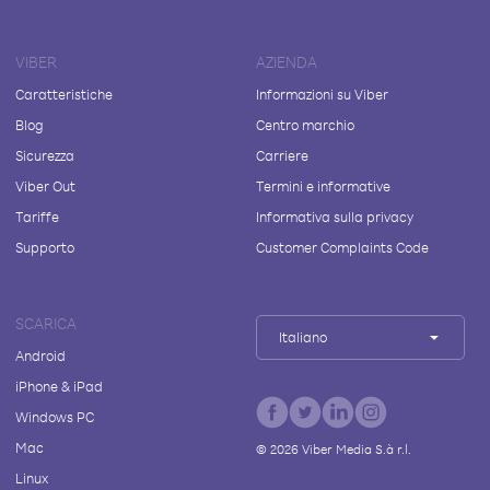
VIBER
AZIENDA
Caratteristiche
Informazioni su Viber
Blog
Centro marchio
Sicurezza
Carriere
Viber Out
Termini e informative
Tariffe
Informativa sulla privacy
Supporto
Customer Complaints Code
SCARICA
Italiano
Android
iPhone & iPad
Windows PC
Mac
©
2026
Viber Media S.à r.l.
Linux