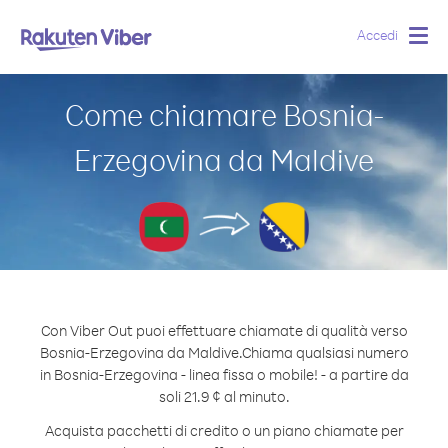
Accedi
Togg
navig
Come chiamare Bosnia-
Erzegovina da Maldive
Con Viber Out puoi effettuare chiamate di qualità verso
Bosnia-Erzegovina da Maldive.
Chiama qualsiasi numero
in Bosnia-Erzegovina - linea fissa o mobile! - a partire da
soli 21.9 ¢ al minuto.
Acquista pacchetti di credito o un piano chiamate per