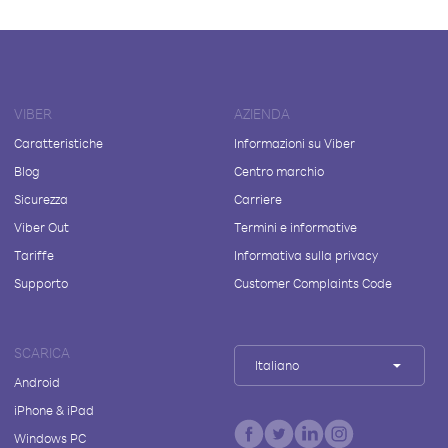
VIBER
AZIENDA
Caratteristiche
Informazioni su Viber
Blog
Centro marchio
Sicurezza
Carriere
Viber Out
Termini e informative
Tariffe
Informativa sulla privacy
Supporto
Customer Complaints Code
SCARICA
Italiano
Android
iPhone & iPad
Windows PC