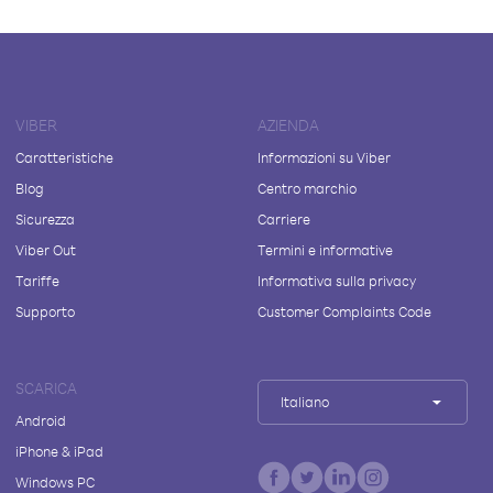
VIBER
AZIENDA
Caratteristiche
Informazioni su Viber
Blog
Centro marchio
Sicurezza
Carriere
Viber Out
Termini e informative
Tariffe
Informativa sulla privacy
Supporto
Customer Complaints Code
SCARICA
Italiano
Android
iPhone & iPad
Windows PC