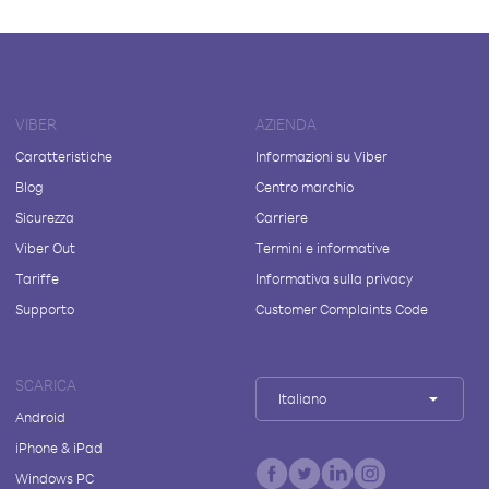
VIBER
AZIENDA
Caratteristiche
Informazioni su Viber
Blog
Centro marchio
Sicurezza
Carriere
Viber Out
Termini e informative
Tariffe
Informativa sulla privacy
Supporto
Customer Complaints Code
SCARICA
Italiano
Android
iPhone & iPad
Windows PC