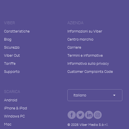
VIBER
AZIENDA
Caratteristiche
Informazioni su Viber
Blog
Centro marchio
Sicurezza
Carriere
Viber Out
Termini e informative
Tariffe
Informativa sulla privacy
Supporto
Customer Complaints Code
SCARICA
Italiano
Android
iPhone & iPad
Windows PC
Mac
©
2026
Viber Media S.à r.l.