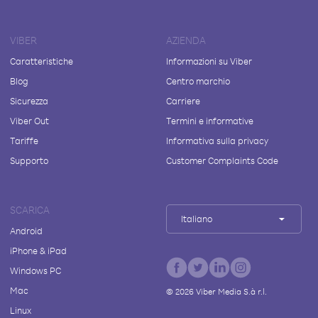
VIBER
AZIENDA
Caratteristiche
Informazioni su Viber
Blog
Centro marchio
Sicurezza
Carriere
Viber Out
Termini e informative
Tariffe
Informativa sulla privacy
Supporto
Customer Complaints Code
SCARICA
Italiano
Android
iPhone & iPad
Windows PC
Mac
©
2026
Viber Media S.à r.l.
Linux