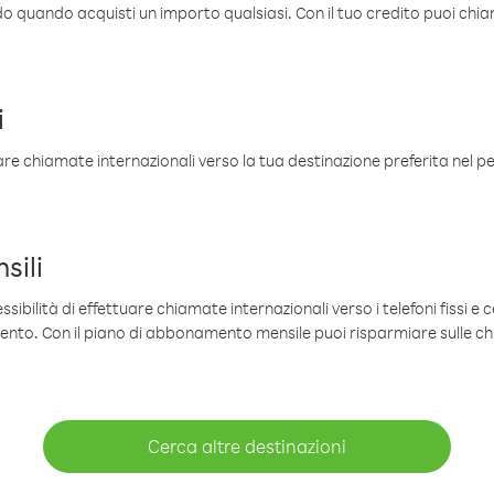
ldo quando acquisti un importo qualsiasi. Con il tuo credito puoi chia
i
are chiamate internazionali verso la tua destinazione preferita nel per
sili
sibilità di effettuare chiamate internazionali verso i telefoni fissi e c
mento. Con il piano di abbonamento mensile puoi risparmiare sulle c
Cerca altre destinazioni