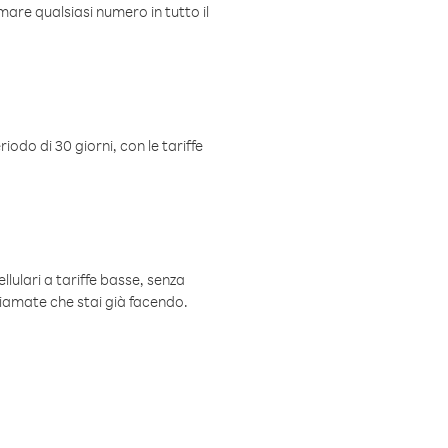
mare qualsiasi numero in tutto il
iodo di 30 giorni, con le tariffe
ellulari a tariffe basse, senza
hiamate che stai già facendo.