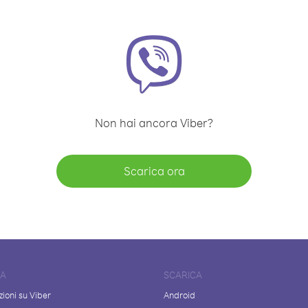
Non hai ancora Viber?
Scarica ora
DA
SCARICA
ioni su Viber
Android