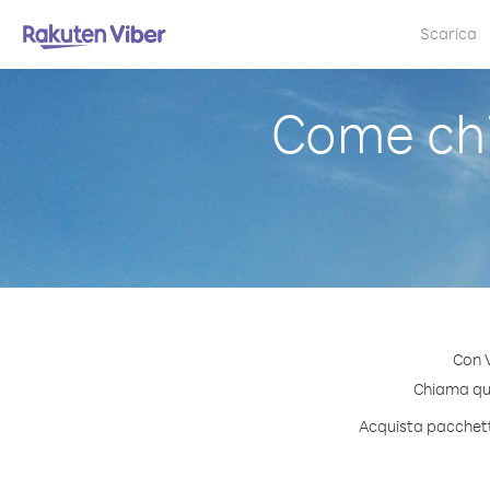
Scarica
Come chi
Con V
Chiama qual
Acquista pacchetti