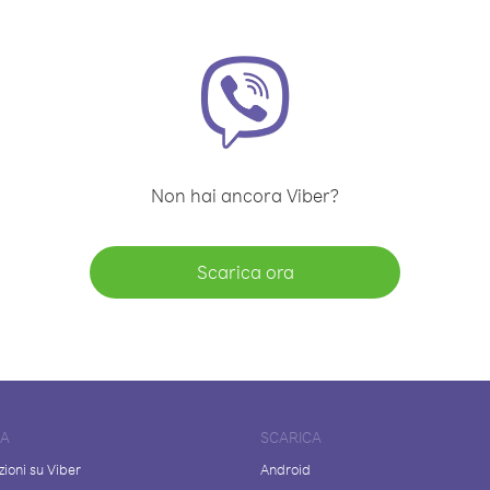
Non hai ancora Viber?
Scarica ora
DA
SCARICA
ioni su Viber
Android