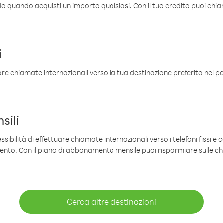
ldo quando acquisti un importo qualsiasi. Con il tuo credito puoi chia
i
are chiamate internazionali verso la tua destinazione preferita nel per
sili
sibilità di effettuare chiamate internazionali verso i telefoni fissi e c
mento. Con il piano di abbonamento mensile puoi risparmiare sulle c
Cerca altre destinazioni