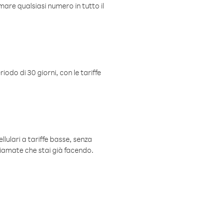
mare qualsiasi numero in tutto il
iodo di 30 giorni, con le tariffe
ellulari a tariffe basse, senza
hiamate che stai già facendo.