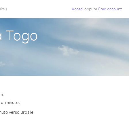
Blog
Accedi
oppure
Crea account
a Togo
go.
¢ al minuto.
nuto verso Brasile.