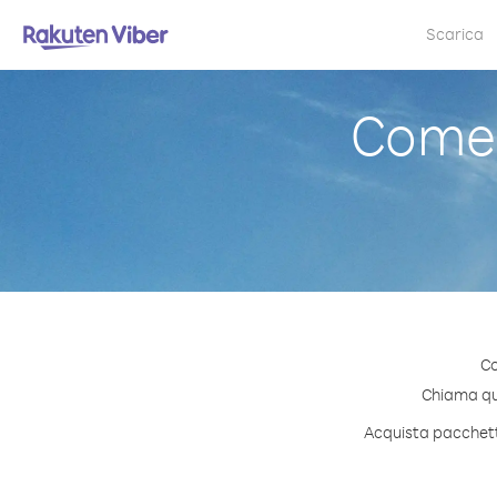
Scarica
Come 
Co
Chiama qual
Acquista pacchetti