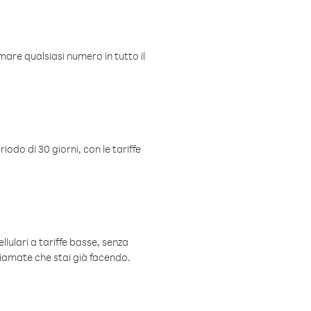
mare qualsiasi numero in tutto il
iodo di 30 giorni, con le tariffe
ellulari a tariffe basse, senza
hiamate che stai già facendo.