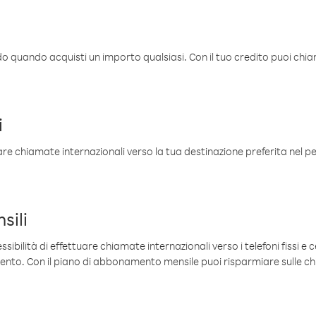
ldo quando acquisti un importo qualsiasi. Con il tuo credito puoi chia
i
are chiamate internazionali verso la tua destinazione preferita nel per
sili
sibilità di effettuare chiamate internazionali verso i telefoni fissi e c
mento. Con il piano di abbonamento mensile puoi risparmiare sulle c