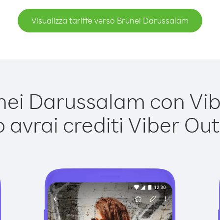
Visualizza tariffe verso Brunei Darussalam
ei Darussalam con Viber
avrai crediti Viber Out,