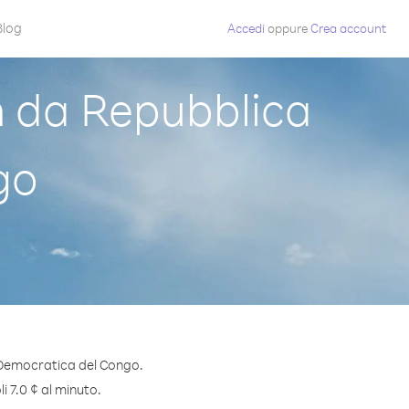
Blog
Accedi
oppure
Crea account
 da Repubblica
go
 Democratica del Congo.
i 7.0 ¢ al minuto.