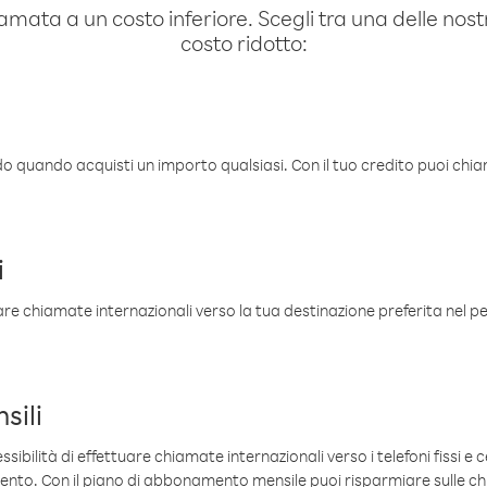
amata a un costo inferiore. Scegli tra una delle nostr
costo ridotto:
ldo quando acquisti un importo qualsiasi. Con il tuo credito puoi chia
i
are chiamate internazionali verso la tua destinazione preferita nel per
sili
sibilità di effettuare chiamate internazionali verso i telefoni fissi e c
mento. Con il piano di abbonamento mensile puoi risparmiare sulle c