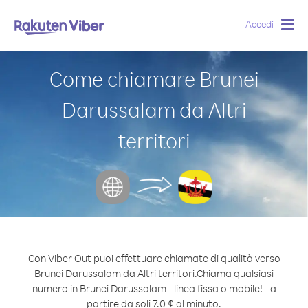
Accedi
Togg
navig
Come chiamare Brunei
Darussalam da Altri
territori
Con Viber Out puoi effettuare chiamate di qualità verso
Brunei Darussalam da Altri territori.
Chiama qualsiasi
numero in Brunei Darussalam - linea fissa o mobile! - a
partire da soli 7.0 ¢ al minuto.