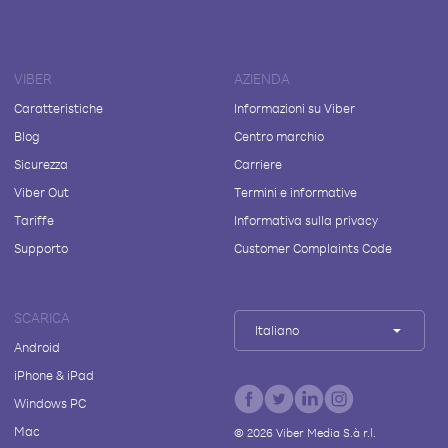
VIBER
AZIENDA
Caratteristiche
Informazioni su Viber
Blog
Centro marchio
Sicurezza
Carriere
Viber Out
Termini e informative
Tariffe
Informativa sulla privacy
Supporto
Customer Complaints Code
SCARICA
Italiano
Android
iPhone & iPad
Windows PC
Mac
©
2026
Viber Media S.à r.l.