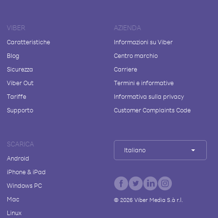
VIBER
AZIENDA
Caratteristiche
Informazioni su Viber
Blog
Centro marchio
Sicurezza
Carriere
Viber Out
Termini e informative
Tariffe
Informativa sulla privacy
Supporto
Customer Complaints Code
SCARICA
Italiano
Android
iPhone & iPad
Windows PC
Mac
©
2026
Viber Media S.à r.l.
Linux