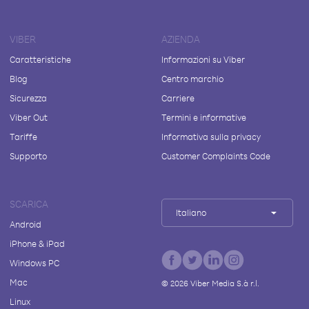
VIBER
AZIENDA
Caratteristiche
Informazioni su Viber
Blog
Centro marchio
Sicurezza
Carriere
Viber Out
Termini e informative
Tariffe
Informativa sulla privacy
Supporto
Customer Complaints Code
SCARICA
Italiano
Android
iPhone & iPad
Windows PC
Mac
©
2026
Viber Media S.à r.l.
Linux