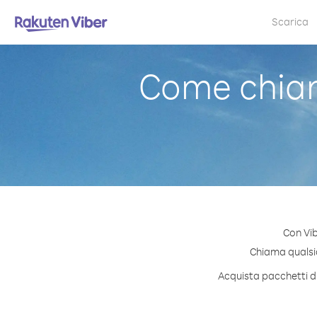
Scarica
Come chiam
Con Vib
Chiama qualsias
Acquista pacchetti di