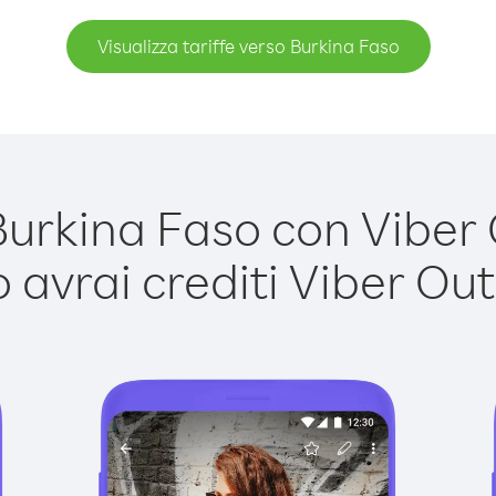
Visualizza tariffe verso Burkina Faso
rkina Faso con Viber O
avrai crediti Viber Out,