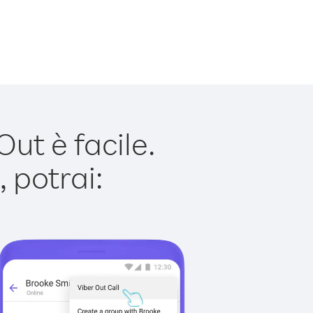
ut è facile.
 potrai: