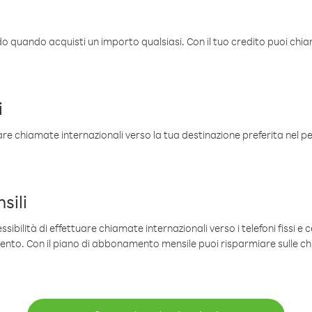
ldo quando acquisti un importo qualsiasi. Con il tuo credito puoi chia
i
are chiamate internazionali verso la tua destinazione preferita nel per
sili
sibilità di effettuare chiamate internazionali verso i telefoni fissi e c
mento. Con il piano di abbonamento mensile puoi risparmiare sulle c