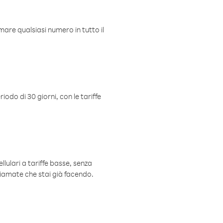
mare qualsiasi numero in tutto il
iodo di 30 giorni, con le tariffe
ellulari a tariffe basse, senza
hiamate che stai già facendo.