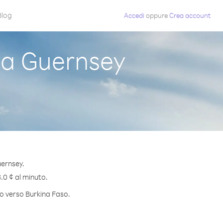
Blog
Accedi
oppure
Crea account
da Guernsey
uernsey.
3.0 ¢ al minuto.
to verso Burkina Faso.