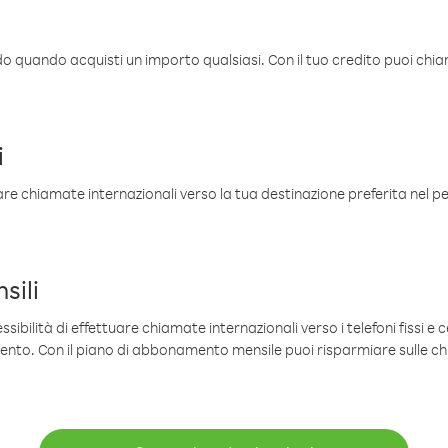
ldo quando acquisti un importo qualsiasi. Con il tuo credito puoi chia
i
are chiamate internazionali verso la tua destinazione preferita nel per
sili
sibilità di effettuare chiamate internazionali verso i telefoni fissi e c
mento. Con il piano di abbonamento mensile puoi risparmiare sulle c