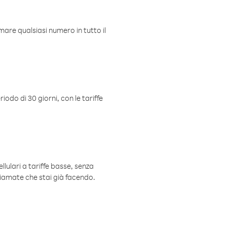
mare qualsiasi numero in tutto il
iodo di 30 giorni, con le tariffe
ellulari a tariffe basse, senza
hiamate che stai già facendo.