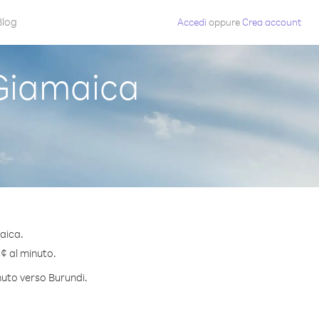
Blog
Accedi
oppure
Crea account
Giamaica
aica.
 ¢ al minuto.
nuto verso Burundi.