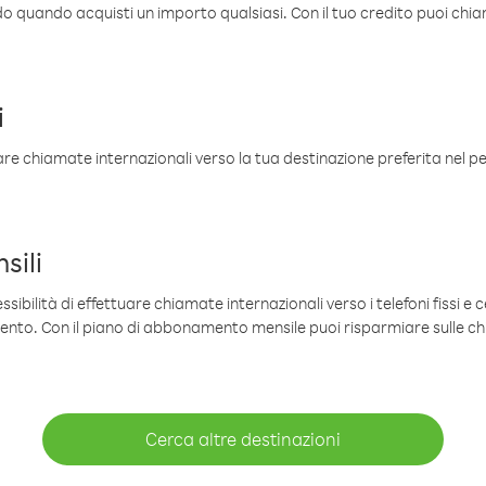
ldo quando acquisti un importo qualsiasi. Con il tuo credito puoi chia
i
are chiamate internazionali verso la tua destinazione preferita nel per
sili
sibilità di effettuare chiamate internazionali verso i telefoni fissi e c
mento. Con il piano di abbonamento mensile puoi risparmiare sulle c
Cerca altre destinazioni