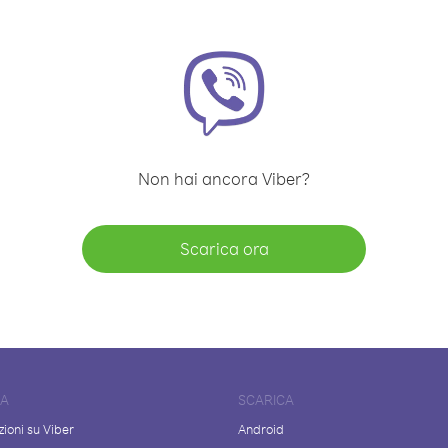
Non hai ancora Viber?
Scarica ora
DA
SCARICA
ioni su Viber
Android