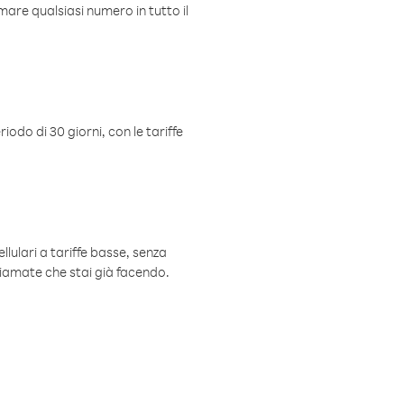
mare qualsiasi numero in tutto il
iodo di 30 giorni, con le tariffe
ellulari a tariffe basse, senza
hiamate che stai già facendo.