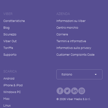
VIBER
AZIENDA
Caratteristiche
Informazioni su Viber
Blog
Centro marchio
Sicurezza
Carriere
Viber Out
Termini e informative
Tariffe
Informativa sulla privacy
Supporto
Customer Complaints Code
SCARICA
Italiano
Android
iPhone & iPad
Windows PC
Mac
©
2026
Viber Media S.à r.l.
Linux