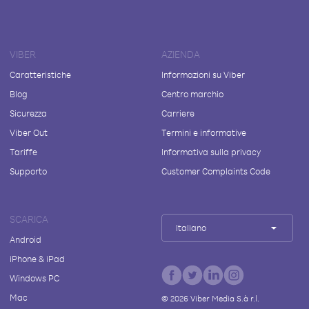
VIBER
AZIENDA
Caratteristiche
Informazioni su Viber
Blog
Centro marchio
Sicurezza
Carriere
Viber Out
Termini e informative
Tariffe
Informativa sulla privacy
Supporto
Customer Complaints Code
SCARICA
Italiano
Android
iPhone & iPad
Windows PC
Mac
©
2026
Viber Media S.à r.l.