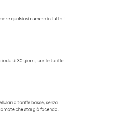
mare qualsiasi numero in tutto il
iodo di 30 giorni, con le tariffe
ellulari a tariffe basse, senza
hiamate che stai già facendo.