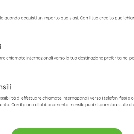
ldo quando acquisti un importo qualsiasi. Con il tuo credito puoi chia
i
are chiamate internazionali verso la tua destinazione preferita nel per
sili
sibilità di effettuare chiamate internazionali verso i telefoni fissi e c
mento. Con il piano di abbonamento mensile puoi risparmiare sulle c