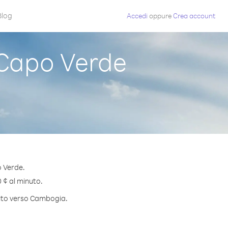
Blog
Accedi
oppure
Crea account
Capo Verde
o Verde.
0 ¢ al minuto.
inuto verso Cambogia.