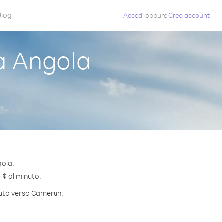
Blog
Accedi
oppure
Crea account
 Angola
gola.
 ¢ al minuto.
inuto verso Camerun.