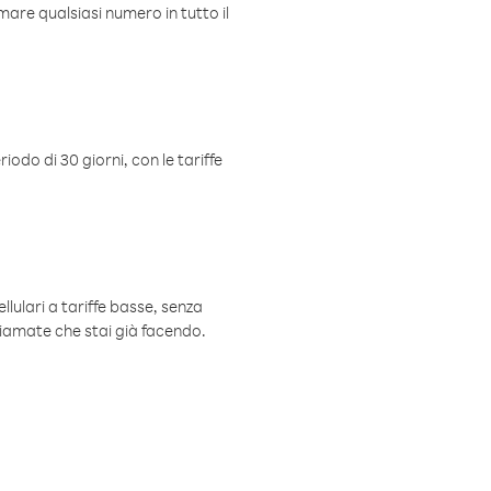
mare qualsiasi numero in tutto il
iodo di 30 giorni, con le tariffe
ellulari a tariffe basse, senza
hiamate che stai già facendo.