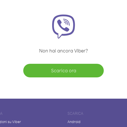
Non hai ancora Viber?
Scarica ora
DA
SCARICA
ioni su Viber
Android