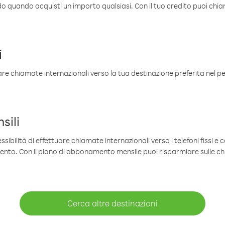
ldo quando acquisti un importo qualsiasi. Con il tuo credito puoi chia
i
are chiamate internazionali verso la tua destinazione preferita nel per
sili
sibilità di effettuare chiamate internazionali verso i telefoni fissi e c
mento. Con il piano di abbonamento mensile puoi risparmiare sulle c
Cerca altre destinazioni