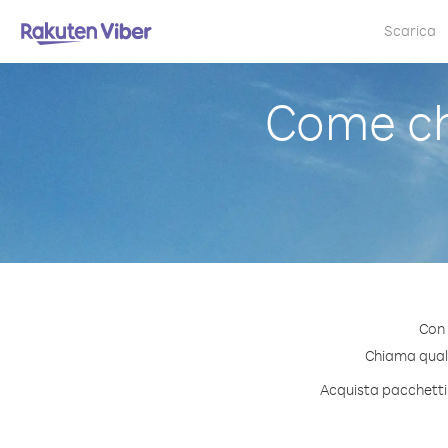
Scarica
Come c
Con 
Chiama quals
Acquista pacchetti 