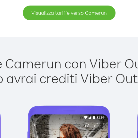
Visualizza tariffe verso Camerun
Camerun con Viber Out
avrai crediti Viber Out,