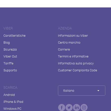
VIBER
AZIENDA
Caratteristiche
Informazioni su Viber
Blog
Centro marchio
Sicurezza
Carriere
Viber Out
Termini e informative
Tariffe
Informativa sulla privacy
Supporto
Customer Complaints Code
SCARICA
Italiano
Android
iPhone & iPad
Windows PC