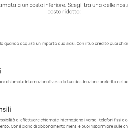
amata a un costo inferiore. Scegli tra una delle nostr
costo ridotto:
ldo quando acquisti un importo qualsiasi. Con il tuo credito puoi chia
i
are chiamate internazionali verso la tua destinazione preferita nel per
sili
sibilità di effettuare chiamate internazionali verso i telefoni fissi e c
mento. Con il piano di abbonamento mensile puoi risparmiare sulle c