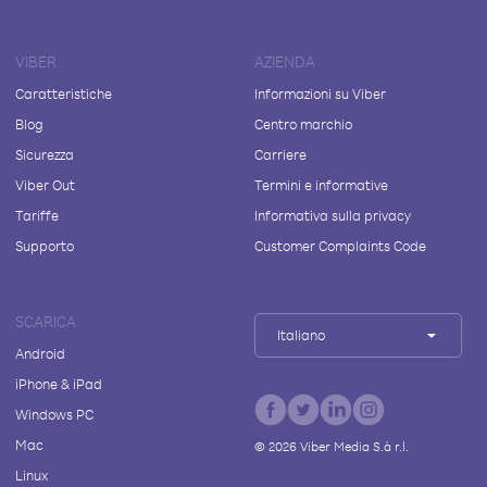
VIBER
AZIENDA
Caratteristiche
Informazioni su Viber
Blog
Centro marchio
Sicurezza
Carriere
Viber Out
Termini e informative
Tariffe
Informativa sulla privacy
Supporto
Customer Complaints Code
SCARICA
Italiano
Android
iPhone & iPad
Windows PC
Mac
©
2026
Viber Media S.à r.l.
Linux