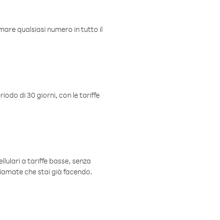
mare qualsiasi numero in tutto il
iodo di 30 giorni, con le tariffe
ellulari a tariffe basse, senza
hiamate che stai già facendo.