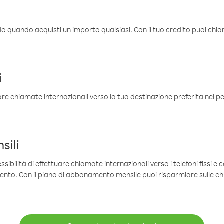
ldo quando acquisti un importo qualsiasi. Con il tuo credito puoi chia
i
are chiamate internazionali verso la tua destinazione preferita nel per
sili
sibilità di effettuare chiamate internazionali verso i telefoni fissi e c
mento. Con il piano di abbonamento mensile puoi risparmiare sulle c