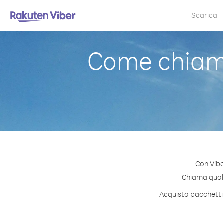
Scarica
Come chiam
Con Vibe
Chiama quals
Acquista pacchetti 