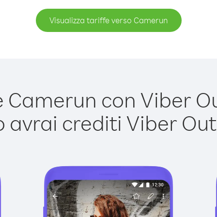
Visualizza tariffe verso Camerun
Camerun con Viber Out
avrai crediti Viber Out,