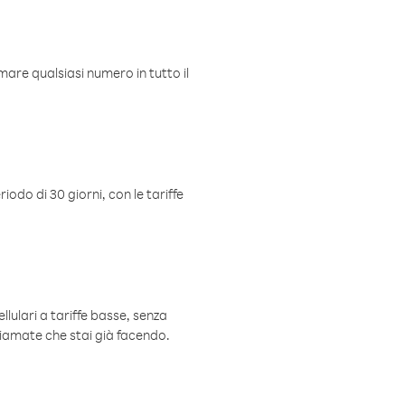
mare qualsiasi numero in tutto il
iodo di 30 giorni, con le tariffe
ellulari a tariffe basse, senza
hiamate che stai già facendo.