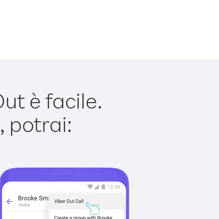
t è facile.
 potrai: