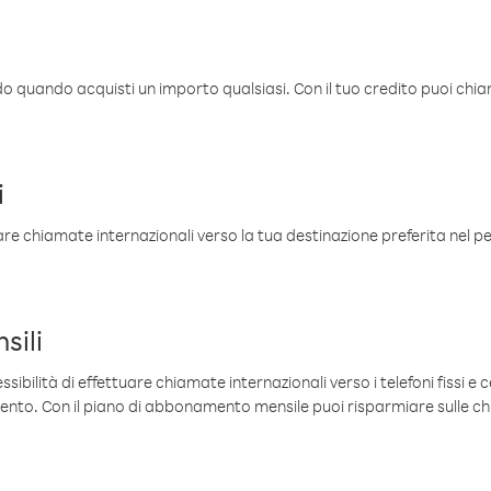
ldo quando acquisti un importo qualsiasi. Con il tuo credito puoi chia
i
are chiamate internazionali verso la tua destinazione preferita nel per
sili
sibilità di effettuare chiamate internazionali verso i telefoni fissi e c
mento. Con il piano di abbonamento mensile puoi risparmiare sulle c