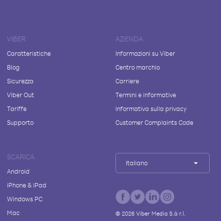
VIBER
AZIENDA
Caratteristiche
Informazioni su Viber
Blog
Centro marchio
Sicurezza
Carriere
Viber Out
Termini e informative
Tariffe
Informativa sulla privacy
Supporto
Customer Complaints Code
SCARICA
Italiano
Android
iPhone & iPad
Windows PC
Mac
©
2026
Viber Media S.à r.l.