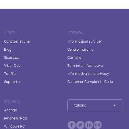
VIBER
AZIENDA
Caratteristiche
Informazioni su Viber
Blog
Centro marchio
Sicurezza
Carriere
Viber Out
Termini e informative
Tariffe
Informativa sulla privacy
Supporto
Customer Complaints Code
SCARICA
Italiano
Android
iPhone & iPad
Windows PC