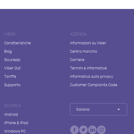
VIBER
AZIENDA
Caratteristiche
Informazioni su Viber
Blog
Centro marchio
Sicurezza
Carriere
Viber Out
Termini e informative
Tariffe
Informativa sulla privacy
Supporto
Customer Complaints Code
SCARICA
Italiano
Android
iPhone & iPad
Windows PC