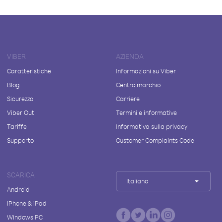
VIBER
AZIENDA
Caratteristiche
Informazioni su Viber
Blog
Centro marchio
Sicurezza
Carriere
Viber Out
Termini e informative
Tariffe
Informativa sulla privacy
Supporto
Customer Complaints Code
SCARICA
Italiano
Android
iPhone & iPad
Windows PC