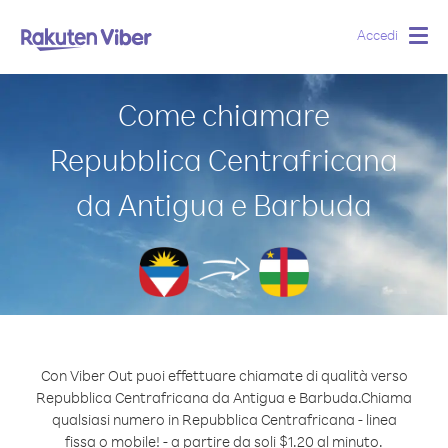
Accedi
Togg
navig
Come chiamare
Repubblica Centrafricana
da Antigua e Barbuda
Con Viber Out puoi effettuare chiamate di qualità verso
Repubblica Centrafricana da Antigua e Barbuda.
Chiama
qualsiasi numero in Repubblica Centrafricana - linea
fissa o mobile! - a partire da soli $1.20 al minuto.