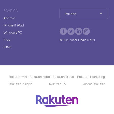
SCARICA
Italiano
Android
iPhone & iPad
Windows PC
Mac
©
2026
Viber Media S.à r.l.
Linux
Rakuten Viki
Rakuten Kobo
Rakuten Travel
Rakuten Marketing
Rakuten Insight
Rakuten TV
About Rakuten