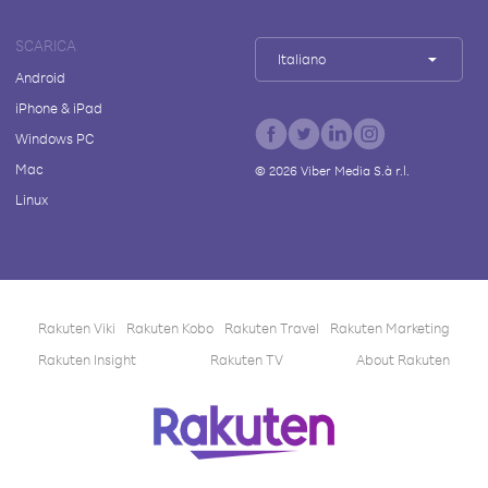
SCARICA
Italiano
Android
iPhone & iPad
Windows PC
Mac
©
2026
Viber Media S.à r.l.
Linux
Rakuten Viki
Rakuten Kobo
Rakuten Travel
Rakuten Marketing
Rakuten Insight
Rakuten TV
About Rakuten