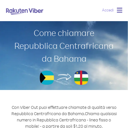
Accedi
Togg
navig
Come chiamare
Repubblica Centrafricana
da Bahama
Con Viber Out puoi effettuare chiamate di qualità verso
Repubblica Centrafricana da Bahama.
Chiama qualsiasi
numero in Repubblica Centrafricana - linea fissa o
mobile! - a partire da soli $1.20 al minuto.