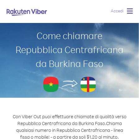
Accedi
Togg
navig
Come chiamare
Repubblica Centrafricana
da Burkina Faso
Con Viber Out puoi effettuare chiamate di qualità verso
Repubblica Centrafricana da Burkina Faso.
Chiama
qualsiasi numero in Repubblica Centrafricana - linea
fissa o mobile! - a partire da soli $1.20 al minuto.