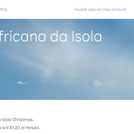
Blog
Accedi
oppure
Crea account
ricana da Isola
 Isola Christmas.
 soli $1.20 al minuto.