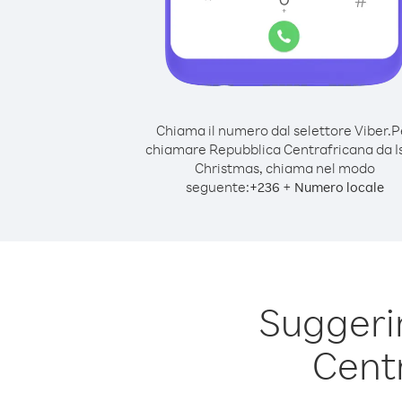
Chiama il numero dal selettore Viber.
P
chiamare Repubblica Centrafricana da I
Christmas, chiama nel modo
seguente:
+
+
236
Numero locale
Suggeri
Cent