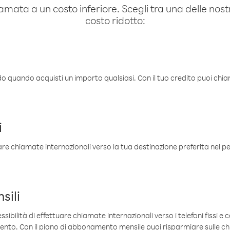
amata a un costo inferiore. Scegli tra una delle nostr
costo ridotto:
ldo quando acquisti un importo qualsiasi. Con il tuo credito puoi chia
i
are chiamate internazionali verso la tua destinazione preferita nel per
sili
sibilità di effettuare chiamate internazionali verso i telefoni fissi e c
mento. Con il piano di abbonamento mensile puoi risparmiare sulle c