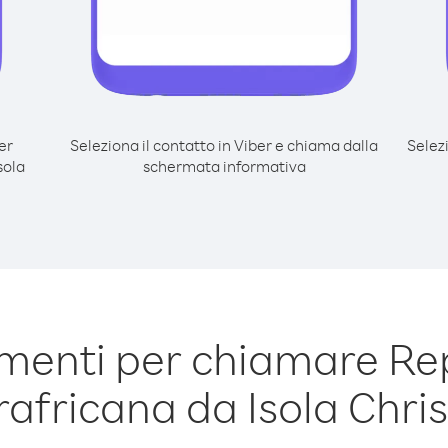
er
Seleziona il contatto in Viber e chiama dalla
Selez
sola
schermata informativa
menti per chiamare Re
rafricana da Isola Chri