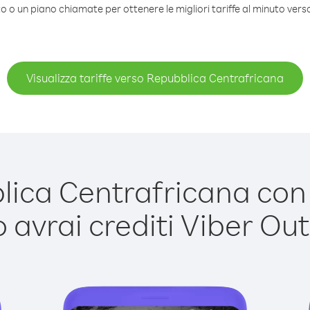
to o un piano chiamate per ottenere le migliori tariffe al minuto ver
Visualizza tariffe verso Repubblica Centrafricana
ca Centrafricana con V
avrai crediti Viber Out,