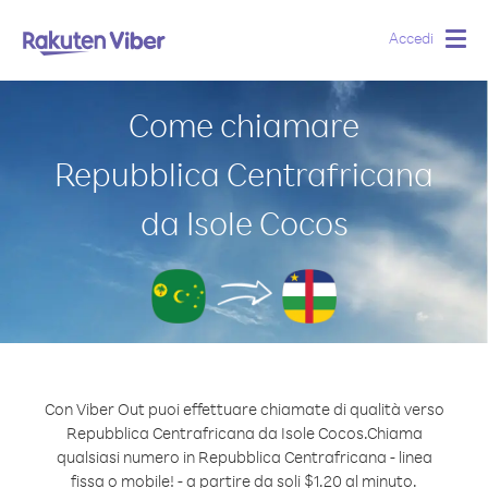
Accedi
Togg
navig
Come chiamare
Repubblica Centrafricana
da Isole Cocos
Con Viber Out puoi effettuare chiamate di qualità verso
Repubblica Centrafricana da Isole Cocos.
Chiama
qualsiasi numero in Repubblica Centrafricana - linea
fissa o mobile! - a partire da soli $1.20 al minuto.