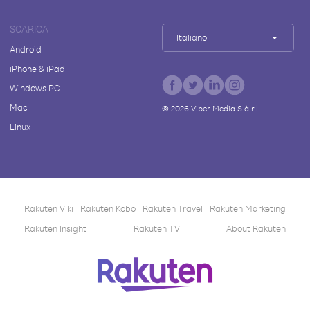
SCARICA
Italiano
Android
iPhone & iPad
Windows PC
Mac
©
2026
Viber Media S.à r.l.
Linux
Rakuten Viki
Rakuten Kobo
Rakuten Travel
Rakuten Marketing
Rakuten Insight
Rakuten TV
About Rakuten