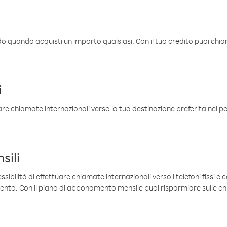
ldo quando acquisti un importo qualsiasi. Con il tuo credito puoi chia
i
are chiamate internazionali verso la tua destinazione preferita nel per
sili
sibilità di effettuare chiamate internazionali verso i telefoni fissi e c
mento. Con il piano di abbonamento mensile puoi risparmiare sulle c