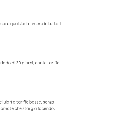
mare qualsiasi numero in tutto il
iodo di 30 giorni, con le tariffe
ellulari a tariffe basse, senza
hiamate che stai già facendo.