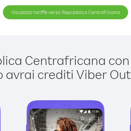
Visualizza tariffe verso Repubblica Centrafricana
ca Centrafricana con V
avrai crediti Viber Out,