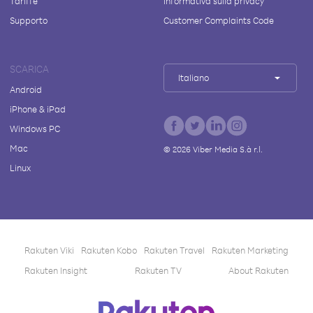
Tariffe
Informativa sulla privacy
Supporto
Customer Complaints Code
SCARICA
Italiano
Android
iPhone & iPad
Windows PC
Mac
©
2026
Viber Media S.à r.l.
Linux
Rakuten Viki
Rakuten Kobo
Rakuten Travel
Rakuten Marketing
Rakuten Insight
Rakuten TV
About Rakuten