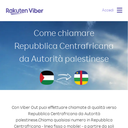
Accedi
Togg
navig
Come chiamare
Repubblica Centrafricana
da Autorità palestinese
Con Viber Out puoi effettuare chiamate di qualità verso
Repubblica Centrafricana da Autorità
palestinese.
Chiama qualsiasi numero in Repubblica
Centrafricana - linea fissa o mobile! - a partire da soli