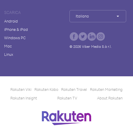
SCARICA
Italiano
Android
iPhone & iPad
Windows PC
Mac
©
2026
Viber Media S.à r.l.
Linux
Rakuten Viki
Rakuten Kobo
Rakuten Travel
Rakuten Marketing
Rakuten Insight
Rakuten TV
About Rakuten