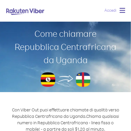
Accedi
Togg
navig
Come chiamare
Repubblica Centrafricana
da Uganda
Con Viber Out puoi effettuare chiamate di qualità verso
Repubblica Centrafricana da Uganda.
Chiama qualsiasi
numero in Repubblica Centrafricana - linea fissa o
mobile! - a partire da soli $1.20 al minuto.