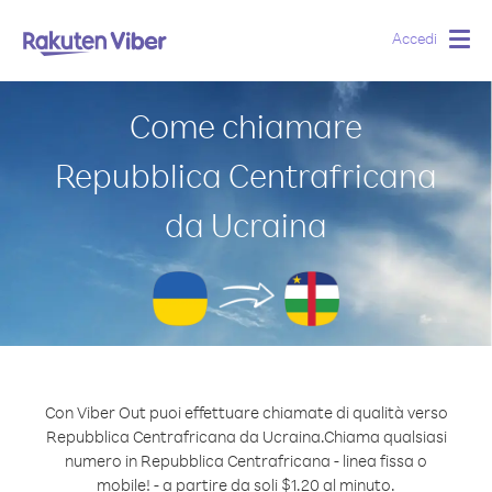
Accedi
Togg
navig
Come chiamare
Repubblica Centrafricana
da Ucraina
Con Viber Out puoi effettuare chiamate di qualità verso
Repubblica Centrafricana da Ucraina.
Chiama qualsiasi
numero in Repubblica Centrafricana - linea fissa o
mobile! - a partire da soli $1.20 al minuto.