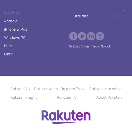
SCARICA
Italiano
Android
iPhone & iPad
Windows PC
Mac
©
2026
Viber Media S.à r.l.
Linux
Rakuten Viki
Rakuten Kobo
Rakuten Travel
Rakuten Marketing
Rakuten Insight
Rakuten TV
About Rakuten