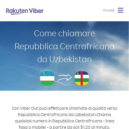
Accedi
Togg
navig
Come chiamare
Repubblica Centrafricana
da Uzbekistan
Con Viber Out puoi effettuare chiamate di qualità verso
Repubblica Centrafricana da Uzbekistan.
Chiama
qualsiasi numero in Repubblica Centrafricana - linea
fissa o mobile! - a partire da soli $1.20 al minuto.