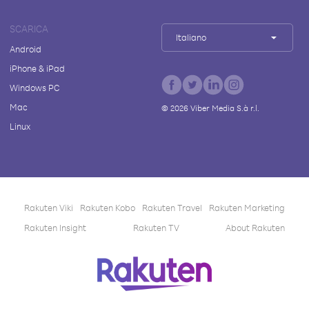
SCARICA
Italiano
Android
iPhone & iPad
Windows PC
Mac
©
2026
Viber Media S.à r.l.
Linux
Rakuten Viki
Rakuten Kobo
Rakuten Travel
Rakuten Marketing
Rakuten Insight
Rakuten TV
About Rakuten