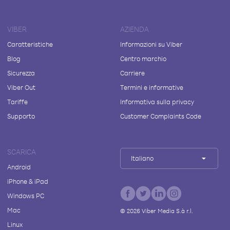
VIBER
AZIENDA
Caratteristiche
Informazioni su Viber
Blog
Centro marchio
Sicurezza
Carriere
Viber Out
Termini e informative
Tariffe
Informativa sulla privacy
Supporto
Customer Complaints Code
SCARICA
Italiano
Android
iPhone & iPad
Windows PC
Mac
©
2026
Viber Media S.à r.l.
Linux