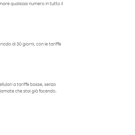
mare qualsiasi numero in tutto il
iodo di 30 giorni, con le tariffe
ellulari a tariffe basse, senza
hiamate che stai già facendo.