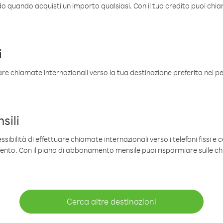
ldo quando acquisti un importo qualsiasi. Con il tuo credito puoi chia
i
are chiamate internazionali verso la tua destinazione preferita nel per
sili
sibilità di effettuare chiamate internazionali verso i telefoni fissi e c
mento. Con il piano di abbonamento mensile puoi risparmiare sulle c
Cerca altre destinazioni