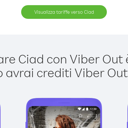
Visualizza tariffe verso Ciad
e Ciad con Viber Out è
avrai crediti Viber Out,