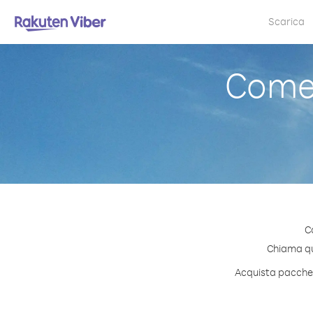
Scarica
Come
C
Chiama qua
Acquista pacchett