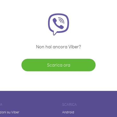
Non hai ancora Viber?
Scarica ora
DA
SCARICA
ioni su Viber
Android