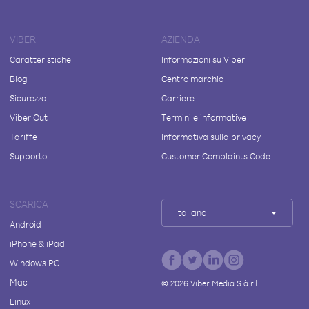
VIBER
AZIENDA
Caratteristiche
Informazioni su Viber
Blog
Centro marchio
Sicurezza
Carriere
Viber Out
Termini e informative
Tariffe
Informativa sulla privacy
Supporto
Customer Complaints Code
SCARICA
Italiano
Android
iPhone & iPad
Windows PC
Mac
©
2026
Viber Media S.à r.l.
Linux