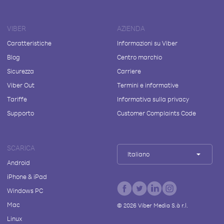
VIBER
AZIENDA
Caratteristiche
Informazioni su Viber
Blog
Centro marchio
Sicurezza
Carriere
Viber Out
Termini e informative
Tariffe
Informativa sulla privacy
Supporto
Customer Complaints Code
SCARICA
Italiano
Android
iPhone & iPad
Windows PC
Mac
©
2026
Viber Media S.à r.l.
Linux