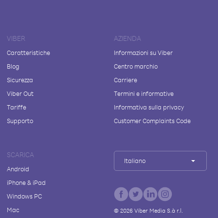
VIBER
AZIENDA
Caratteristiche
Informazioni su Viber
Blog
Centro marchio
Sicurezza
Carriere
Viber Out
Termini e informative
Tariffe
Informativa sulla privacy
Supporto
Customer Complaints Code
SCARICA
Italiano
Android
iPhone & iPad
Windows PC
Mac
©
2026
Viber Media S.à r.l.