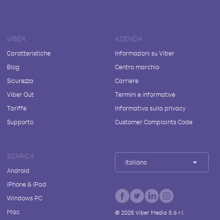
VIBER
AZIENDA
Caratteristiche
Informazioni su Viber
Blog
Centro marchio
Sicurezza
Carriere
Viber Out
Termini e informative
Tariffe
Informativa sulla privacy
Supporto
Customer Complaints Code
SCARICA
Italiano
Android
iPhone & iPad
Windows PC
Mac
©
2026
Viber Media S.à r.l.