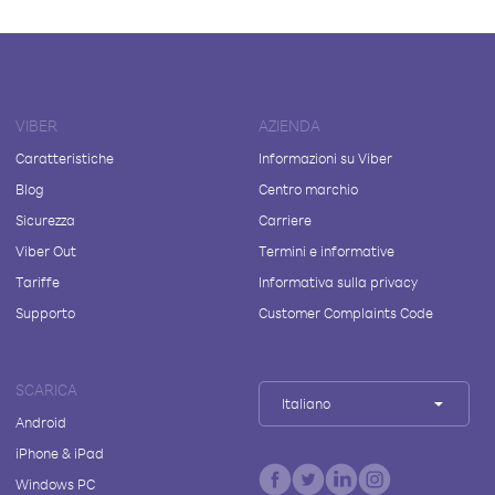
VIBER
AZIENDA
Caratteristiche
Informazioni su Viber
Blog
Centro marchio
Sicurezza
Carriere
Viber Out
Termini e informative
Tariffe
Informativa sulla privacy
Supporto
Customer Complaints Code
SCARICA
Italiano
Android
iPhone & iPad
Windows PC