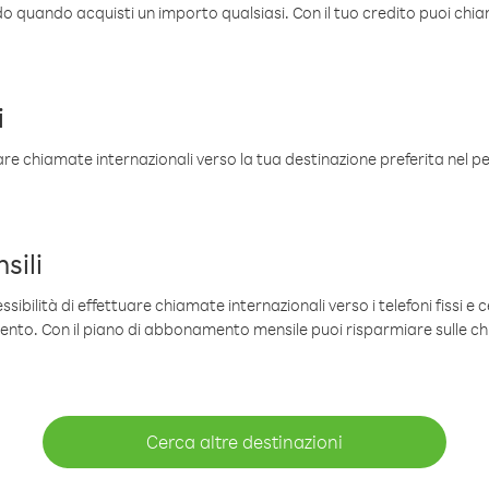
ldo quando acquisti un importo qualsiasi. Con il tuo credito puoi chia
i
are chiamate internazionali verso la tua destinazione preferita nel per
sili
sibilità di effettuare chiamate internazionali verso i telefoni fissi e c
mento. Con il piano di abbonamento mensile puoi risparmiare sulle c
Cerca altre destinazioni