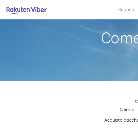
Scarica
Come 
C
Chiama qu
Acquista pacchett