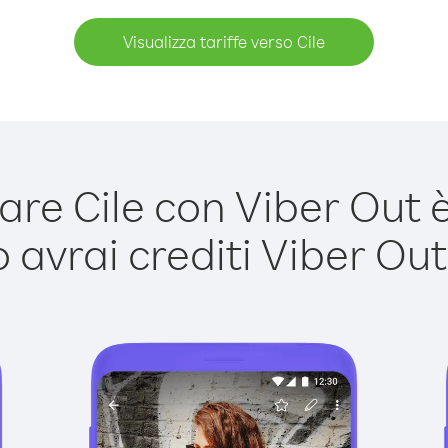
Visualizza tariffe verso Cile
re Cile con Viber Out è 
avrai crediti Viber Out,