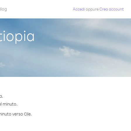
Blog
Accedi
oppure
Crea account
tiopia
a.
al minuto.
minuto verso Cile.