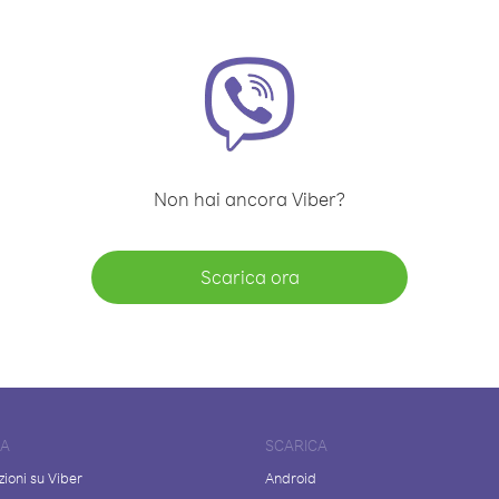
Non hai ancora Viber?
Scarica ora
DA
SCARICA
ioni su Viber
Android