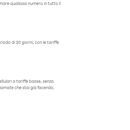
mare qualsiasi numero in tutto il
iodo di 30 giorni, con le tariffe
ellulari a tariffe basse, senza
hiamate che stai già facendo.